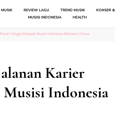
date Musik Indonesia Lengkap
 MUSIK
REVIEW LAGU
TREND MUSIK
KONSER &
MUSISI INDONESIA
HEALTH
date Musik Indonesia Lengkap
Karier hingga Menjadi Musisi Indonesia Berkelas Dunia
alanan Karier
 Musisi Indonesia