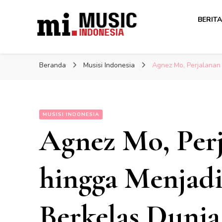
Berita Musisi Terkini: Up
BERITA
Berita Musisi Terkini: Up
Indonesia
Beranda
Musisi Indonesia
Agnez Mo, Perjalanan 
MUSISI INDONESIA
Agnez Mo, Perj
hingga Menjadi
Berkelas Dunia