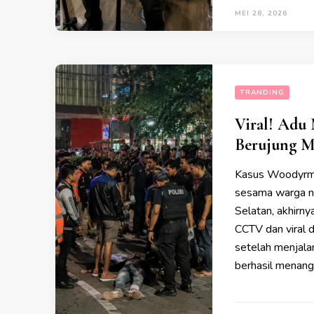
MEI 28, 2026
TRANDING
Viral! Adu
Berujung M
Kasus Woodyrma
sesama warga ne
Selatan, akhirn
CCTV dan viral 
setelah menjalan
berhasil menang