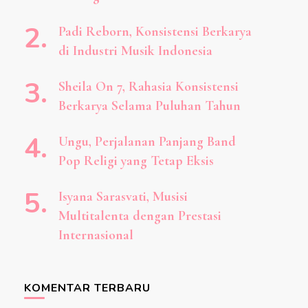
Padi Reborn, Konsistensi Berkarya
di Industri Musik Indonesia
Sheila On 7, Rahasia Konsistensi
Berkarya Selama Puluhan Tahun
Ungu, Perjalanan Panjang Band
Pop Religi yang Tetap Eksis
Isyana Sarasvati, Musisi
Multitalenta dengan Prestasi
Internasional
KOMENTAR TERBARU