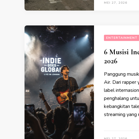
MEI 27, 2026
ENTERTAINMENT
6 Musisi In
2026
Panggung musik 
Air. Dari rapper
label internasi
penghalang untu
kebangkitan tale
streaming yang m
MEI 27, 2026