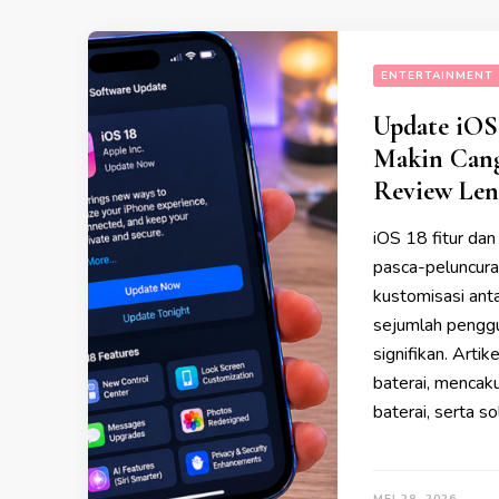
ENTERTAINMENT
Update iOS 
Makin Cang
Review Len
iOS 18 fitur da
pasca-peluncura
kustomisasi anta
sejumlah pengg
signifikan. Arti
baterai, mencaku
baterai, serta so
MEI 28, 2026