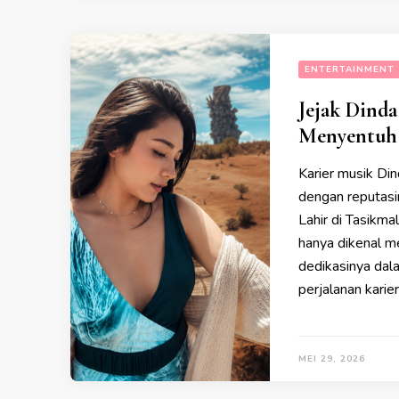
ENTERTAINMENT
Jejak Dinda
Menyentuh 
Karier musik Din
dengan reputasin
Lahir di Tasikm
hanya dikenal mel
dedikasinya dal
perjalanan karie
MEI 29, 2026