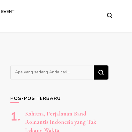
 EVENT
Mencari
Sesuatu?
POS-POS TERBARU
Kahitna, Perjalanan Band
Romantis Indonesia yang Tak
Lekang Waktu