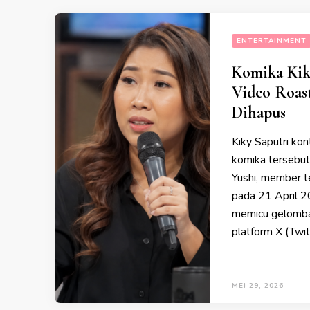
ENTERTAINMENT
Komika Kik
Video Roas
Dihapus
Kiky Saputri ko
komika tersebut
Yushi, member t
pada 21 April 20
memicu gelomban
platform X (Twit
MEI 29, 2026