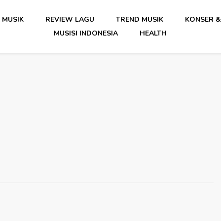
 MUSIK
REVIEW LAGU
TREND MUSIK
KONSER &
MUSISI INDONESIA
HEALTH
date Musik Indonesia Lengkap