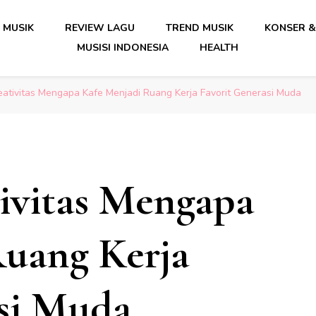
date Musik Indonesia Lengkap
 MUSIK
REVIEW LAGU
TREND MUSIK
KONSER &
MUSISI INDONESIA
HEALTH
date Musik Indonesia Lengkap
eativitas Mengapa Kafe Menjadi Ruang Kerja Favorit Generasi Muda
ivitas Mengapa
Ruang Kerja
asi Muda