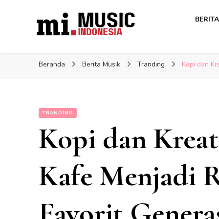
Berita Musisi Terkini: Up
BERITA
Berita Musisi Terkini: Up
Indonesia
Beranda
Berita Musik
Tranding
Kopi dan Kr
TRANDING
Kopi dan Kreat
Kafe Menjadi 
Favorit Gener