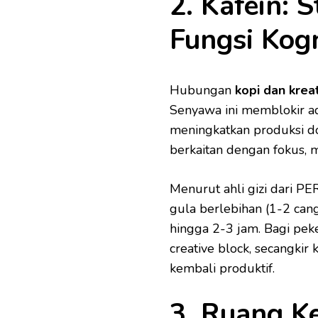
2. Kafein: 
Fungsi Kogn
Hubungan
kopi dan kreat
Senyawa ini memblokir ad
meningkatkan produksi do
berkaitan dengan fokus, m
Menurut ahli gizi dari PE
gula berlebihan (1-2 can
hingga 2-3 jam. Bagi pek
creative block, secangkir 
kembali produktif.
3. Ruang K