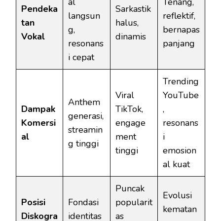
al
Tenang,
Pendeka
Sarkastik
langsun
reflektif,
tan
halus,
g,
bernapas
Vokal
dinamis
resonans
panjang
i cepat
Trending
Viral
YouTube
Anthem
Dampak
TikTok,
,
generasi,
Komersi
engage
resonans
streamin
al
ment
i
g tinggi
tinggi
emosion
al kuat
Puncak
Evolusi
Posisi
Fondasi
popularit
kematan
Diskogra
identitas
as