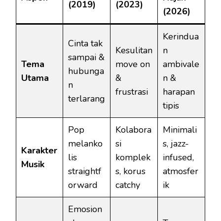
(2019)
(2023)
(2026)
Kerindua
Cinta tak
Kesulitan
n
sampai &
Tema
move on
ambivale
hubunga
Utama
&
n &
n
frustrasi
harapan
terlarang
tipis
Pop
Kolabora
Minimali
melanko
si
s, jazz-
Karakter
lis
komplek
infused,
Musik
straightf
s, korus
atmosfer
orward
catchy
ik
Emosion