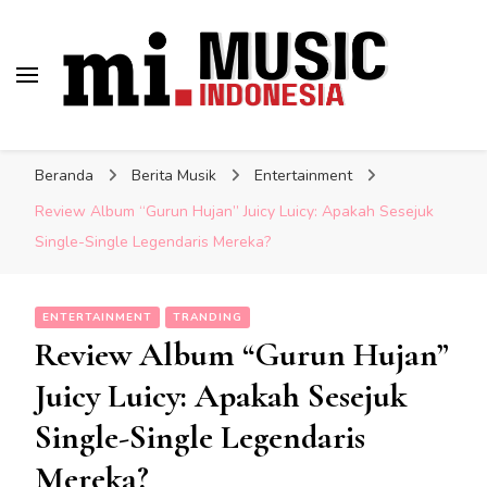
Musik Indonesia Lengkap
Berita Musisi Terkini:
Indonesia
Update Musik Indonesia
Beranda
Berita Musik
Entertainment
Lengkap
Review Album “Gurun Hujan” Juicy Luicy: Apakah Sesejuk
Single-Single Legendaris Mereka?
ENTERTAINMENT
TRANDING
Review Album “Gurun Hujan”
Juicy Luicy: Apakah Sesejuk
Single-Single Legendaris
Mereka?