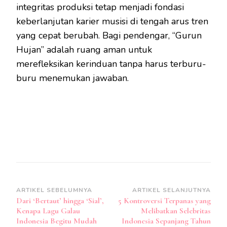
integritas produksi tetap menjadi fondasi
keberlanjutan karier musisi di tengah arus tren
yang cepat berubah. Bagi pendengar, “Gurun
Hujan” adalah ruang aman untuk
merefleksikan kerinduan tanpa harus terburu-
buru menemukan jawaban.
Navigasi
ARTIKEL SEBELUMNYA
ARTIKEL SELANJUTNYA
Dari ‘Bertaut’ hingga ‘Sial’,
5 Kontroversi Terpanas yang
Artikel
Kenapa Lagu Galau
Melibatkan Selebritas
Indonesia Begitu Mudah
Indonesia Sepanjang Tahun