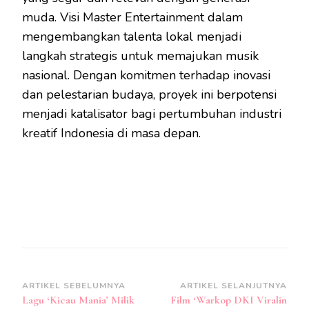
muda. Visi Master Entertainment dalam
mengembangkan talenta lokal menjadi
langkah strategis untuk memajukan musik
nasional. Dengan komitmen terhadap inovasi
dan pelestarian budaya, proyek ini berpotensi
menjadi katalisator bagi pertumbuhan industri
kreatif Indonesia di masa depan.
Navigasi
ARTIKEL SEBELUMNYA
ARTIKEL SELANJUTNYA
Lagu ‘Kicau Mania’ Milik
Film ‘Warkop DKI Viralin