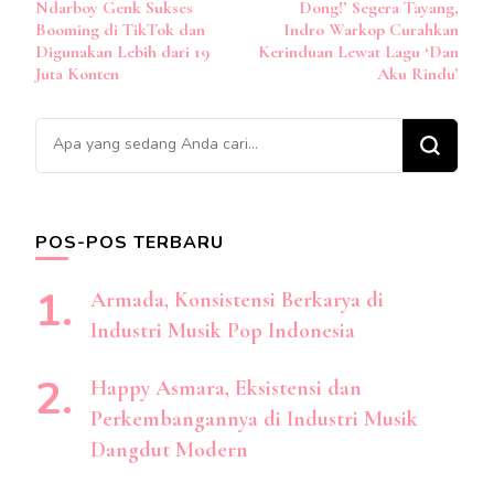
Artikel
Ndarboy Genk Sukses
Dong!’ Segera Tayang,
Booming di TikTok dan
Indro Warkop Curahkan
Digunakan Lebih dari 19
Kerinduan Lewat Lagu ‘Dan
Juta Konten
Aku Rindu’
Mencari
Sesuatu?
POS-POS TERBARU
Armada, Konsistensi Berkarya di
Industri Musik Pop Indonesia
Happy Asmara, Eksistensi dan
Perkembangannya di Industri Musik
Dangdut Modern