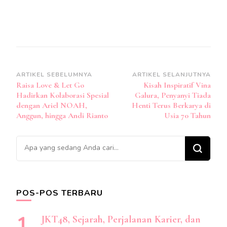
Navigasi
ARTIKEL SEBELUMNYA
ARTIKEL SELANJUTNYA
Raisa Love & Let Go
Kisah Inspiratif Vina
Artikel
Hadirkan Kolaborasi Spesial
Galura, Penyanyi Tiada
dengan Ariel NOAH,
Henti Terus Berkarya di
Anggun, hingga Andi Rianto
Usia 70 Tahun
Mencari
Sesuatu?
POS-POS TERBARU
JKT48, Sejarah, Perjalanan Karier, dan