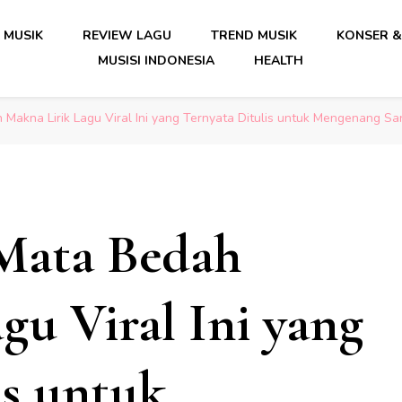
date Musik Indonesia Lengkap
 MUSIK
REVIEW LAGU
TREND MUSIK
KONSER &
MUSISI INDONESIA
HEALTH
date Musik Indonesia Lengkap
Makna Lirik Lagu Viral Ini yang Ternyata Ditulis untuk Mengenang Sa
Mata Bedah
gu Viral Ini yang
is untuk