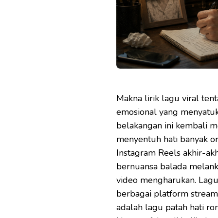
Makna lirik lagu viral te
emosional yang menyatuka
belakangan ini kembali 
menyentuh hati banyak ora
Instagram Reels akhir-akh
bernuansa balada melanko
video mengharukan. Lagu
berbagai platform stream
adalah lagu patah hati ro