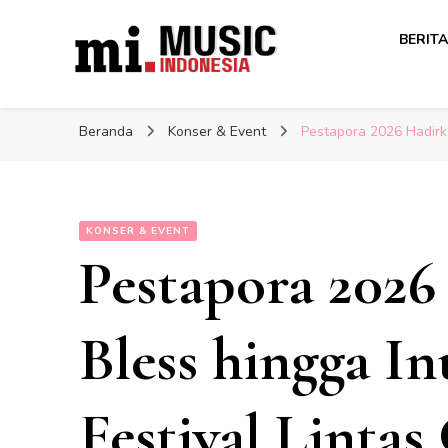
Berita Musisi Terkini: Up
BERITA
Berita Musisi Terkini: Up
Indonesia
Beranda
Konser & Event
Pestapora 2026 Hadirka
KONSER & EVENT
Pestapora 202
Bless hingga In
Festival Lintas