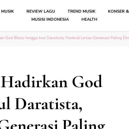
date Musik Indonesia Lengkap
 MUSIK
REVIEW LAGU
TREND MUSIK
KONSER &
MUSISI INDONESIA
HEALTH
date Musik Indonesia Lengkap
n God Bless hingga Inul Daratista, Festival Lintas Generasi Paling Din
6 Hadirkan God
ul Daratista,
 Generasi Paling