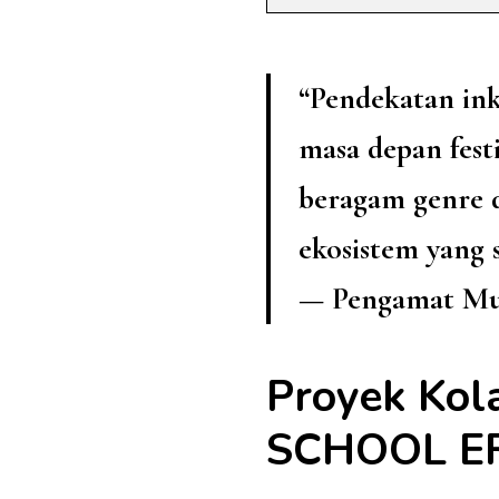
“Pendekatan inkl
masa depan fest
beragam genre d
ekosistem yang 
— Pengamat Mus
Proyek Kol
SCHOOL E