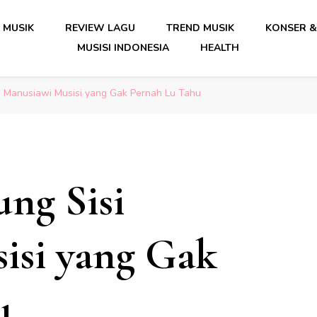
date Musik Indonesia Lengkap
 MUSIK
REVIEW LAGU
TREND MUSIK
KONSER &
MUSISI INDONESIA
HEALTH
date Musik Indonesia Lengkap
si Manusiawi Musisi yang Gak Pernah Lu Tahu
ung Sisi
isi yang Gak
u