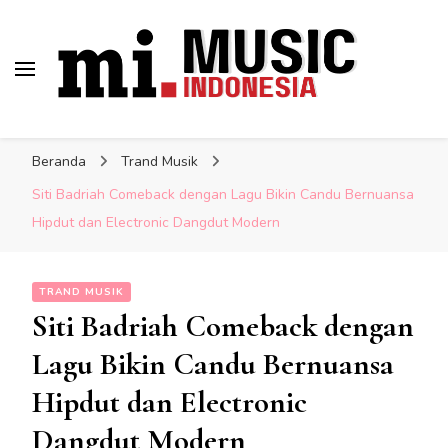
Musik Indonesia Lengkap
Berita Musisi Terkini:
Indonesia
Update Musik Indonesia
Beranda
Trand Musik
Lengkap
Siti Badriah Comeback dengan Lagu Bikin Candu Bernuansa
Hipdut dan Electronic Dangdut Modern
TRAND MUSIK
Siti Badriah Comeback dengan
Lagu Bikin Candu Bernuansa
Hipdut dan Electronic
Dangdut Modern