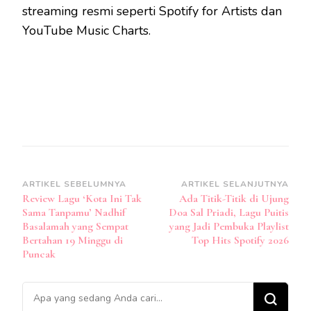
streaming resmi seperti Spotify for Artists dan
YouTube Music Charts.
Navigasi
ARTIKEL SEBELUMNYA
ARTIKEL SELANJUTNYA
Review Lagu ‘Kota Ini Tak
Ada Titik-Titik di Ujung
Artikel
Sama Tanpamu’ Nadhif
Doa Sal Priadi, Lagu Puitis
Basalamah yang Sempat
yang Jadi Pembuka Playlist
Bertahan 19 Minggu di
Top Hits Spotify 2026
Puncak
Mencari