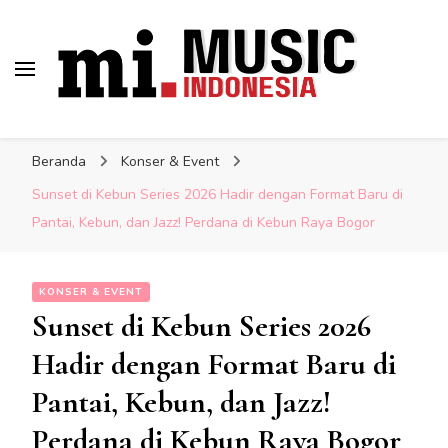
Musik Indonesia Lengkap
Berita Musisi Terkini:
Indonesia
Update Musik Indonesia
Beranda
Konser & Event
Lengkap
Sunset di Kebun Series 2026 Hadir dengan Format Baru di
Pantai, Kebun, dan Jazz! Perdana di Kebun Raya Bogor
KONSER & EVENT
Sunset di Kebun Series 2026
Hadir dengan Format Baru di
Pantai, Kebun, dan Jazz!
Perdana di Kebun Raya Bogor