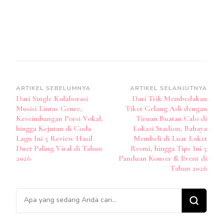
Navigasi
ARTIKEL SEBELUMNYA
ARTIKEL SELANJUTNYA
Dari Single Kolaborasi
Dari Trik Membedakan
Artikel
Musisi Lintas Genre,
Tiket Gelang Asli dengan
Keseimbangan Porsi Vokal,
Tiruan Buatan Calo di
hingga Kejutan di Coda
Lokasi Stadion, Bahaya
Lagu Ini 5 Review Hasil
Membeli di Luar Loket
Duet Paling Viral di Tahun
Resmi, hingga Tips Ini 5
2026
Panduan Konser & Event di
Tahun 2026
Mencari
Sesuatu?