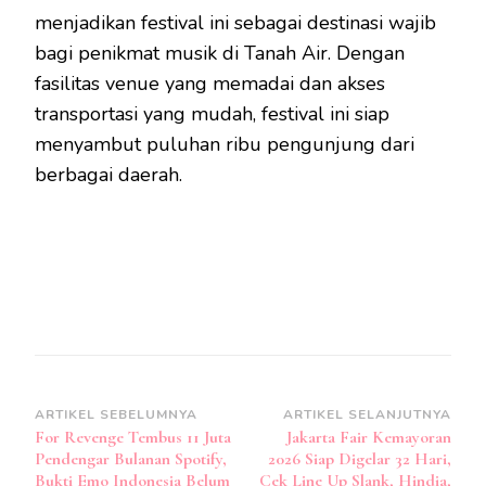
menjadikan festival ini sebagai destinasi wajib
bagi penikmat musik di Tanah Air. Dengan
fasilitas venue yang memadai dan akses
transportasi yang mudah, festival ini siap
menyambut puluhan ribu pengunjung dari
berbagai daerah.
Navigasi
ARTIKEL SEBELUMNYA
ARTIKEL SELANJUTNYA
For Revenge Tembus 11 Juta
Jakarta Fair Kemayoran
Artikel
Pendengar Bulanan Spotify,
2026 Siap Digelar 32 Hari,
Bukti Emo Indonesia Belum
Cek Line Up Slank, Hindia,