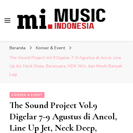
Musik Indonesia Lengkap
Berita Musisi Terkini:
Indonesia
Update Musik Indonesia
Beranda
Konser & Event
Lengkap
The Sound Project Vol.9 Digelar 7-9 Agustus di Ancol, Line
Up Jet, Neck Deep, Barasuara, NDX AKA, dan Masih Banyak
Lagi
KONSER & EVENT
The Sound Project Vol.9
Digelar 7-9 Agustus di Ancol,
Line Up Jet, Neck Deep,