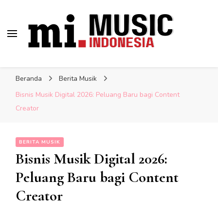
Musik Indonesia Lengkap
Berita Musisi Terkini:
Indonesia
Update Musik Indonesia
Beranda
Berita Musik
Lengkap
Bisnis Musik Digital 2026: Peluang Baru bagi Content
Creator
BERITA MUSIK
Bisnis Musik Digital 2026:
Peluang Baru bagi Content
Creator