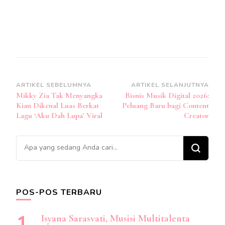
Navigasi
ARTIKEL SEBELUMNYA
ARTIKEL SELANJUTNYA
Mikky Zia Tak Menyangka
Bisnis Musik Digital 2026:
Artikel
Kian Dikenal Luas Berkat
Peluang Baru bagi Content
Lagu ‘Aku Dah Lupa’ Viral
Creator
Mencari
Sesuatu?
POS-POS TERBARU
Isyana Sarasvati, Musisi Multitalenta