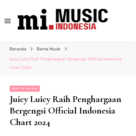
Musik Indonesia Lengkap
Berita Musisi Terkini:
Indonesia
Update Musik Indonesia
Beranda
Berita Musik
Lengkap
Juicy Luicy Raih Penghargaan Bergengsi Official Indonesia
Chart 2024
BERITA MUSIK
Juicy Luicy Raih Penghargaan
Bergengsi Official Indonesia
Chart 2024