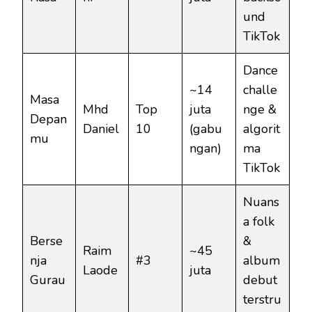
und
TikTok
Dance
~14
challe
Masa
Mhd
Top
juta
nge &
Depan
Daniel
10
(gabu
algorit
mu
ngan)
ma
TikTok
Nuans
a folk
Berse
&
Raim
~45
nja
#3
album
Laode
juta
Gurau
debut
terstru