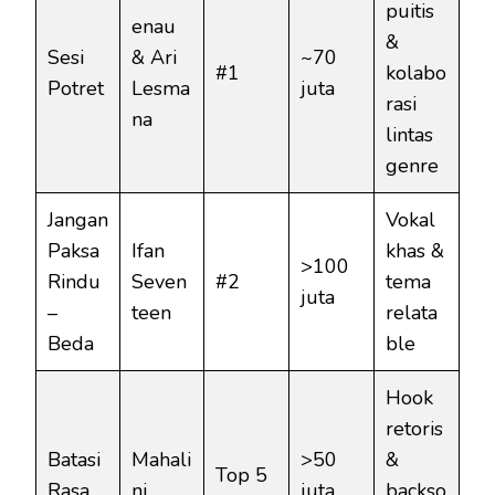
puitis
enau
&
Sesi
& Ari
~70
#1
kolabo
Potret
Lesma
juta
rasi
na
lintas
genre
Jangan
Vokal
Paksa
Ifan
khas &
>100
Rindu
Seven
#2
tema
juta
–
teen
relata
Beda
ble
Hook
retoris
Batasi
Mahali
>50
&
Top 5
Rasa
ni
juta
backso