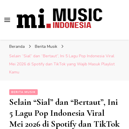
Musik Indonesia Lengkap
Berita Musisi Terkini:
Indonesia
Update Musik Indonesia
Beranda
Berita Musik
Lengkap
Selain “Sial” dan “Bertaut”, Ini 5 Lagu Pop Indonesia Viral
Mei 2026 di Spotify dan TikTok yang Wajib Masuk Playlist
Kamu
BERITA MUSIK
Selain “Sial” dan “Bertaut”, Ini
5 Lagu Pop Indonesia Viral
Mei 2026 di Spotify dan TikTok