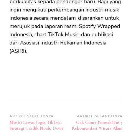
berkualitas kepada pendengar baru. Bagi yang
ingin mengikuti perkembangan industri musik
Indonesia secara mendalam, disarankan untuk
merujuk pada laporan resmi Spotify Wrapped
Indonesia, chart TikTok Music, dan publikasi
dari Asosiasi Industri Rekaman Indonesia
(ASIRI).
Navigasi
ARTIKEL SEBELUMNYA
ARTIKEL SELANJUTNYA
Musisi Lawas Joget TikTok:
Gak Cuma Puncak! Ini 5
Artikel
Strategi Cerdik Noah, Dewa
Rekomendasi Wisata Alam