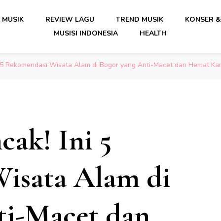
date Musik Indonesia Lengkap
 MUSIK
REVIEW LAGU
TREND MUSIK
KONSER &
MUSISI INDONESIA
HEALTH
date Musik Indonesia Lengkap
 5 Rekomendasi Wisata Alam di Bogor yang Anti-Macet dan Hemat Ka
ak! Ini 5
isata Alam di
ti-Macet dan