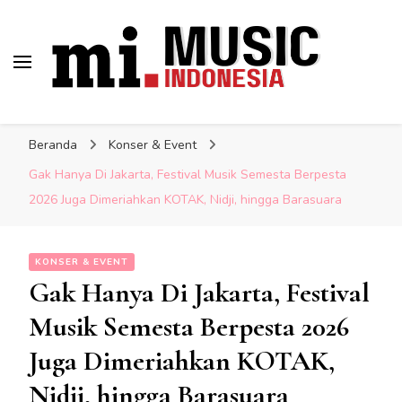
Musik Indonesia Lengkap
Berita Musisi Terkini:
Indonesia
Update Musik Indonesia
Beranda
Konser & Event
Lengkap
Gak Hanya Di Jakarta, Festival Musik Semesta Berpesta
2026 Juga Dimeriahkan KOTAK, Nidji, hingga Barasuara
KONSER & EVENT
Gak Hanya Di Jakarta, Festival
Musik Semesta Berpesta 2026
Juga Dimeriahkan KOTAK,
Nidji, hingga Barasuara