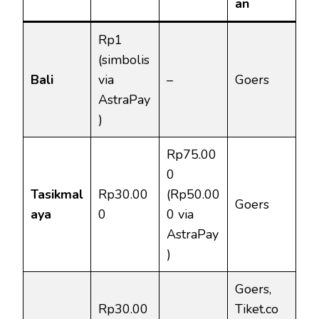
an
Rp1
(simbolis
Bali
via
–
Goers
AstraPay
)
Rp75.00
0
Tasikmal
Rp30.00
(Rp50.00
Goers
aya
0
0 via
AstraPay
)
Goers,
Rp30.00
Tiket.co