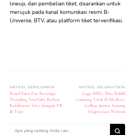
lineup, dan pembelian tiket, disarankan untuk
merujuk pada kanal komunikasi resmi B-
Universe, BTV, atau platform tiket terverifikasi.
Navigasi
ARTIKEL SEBELUMNYA
ARTIKEL SELANJUTNYA
Band Emo For Revenge
Lagu MBG Mas Bahlil
Artikel
Trending YouTube Berkat
Ganteng Viral di Medsos,
Kolaborasi Live dengan YB
Golkar Justru Senang
& Tepe
Diapresiasi Netizen
Mencari