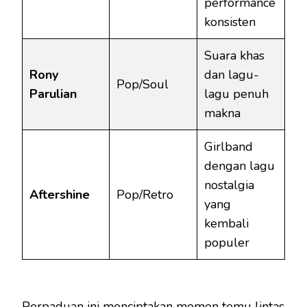
performance
konsisten
Suara khas
Rony
dan lagu-
Pop/Soul
Parulian
lagu penuh
makna
Girlband
dengan lagu
nostalgia
Aftershine
Pop/Retro
yang
kembali
populer
Perpaduan ini menciptakan momen temu lintas